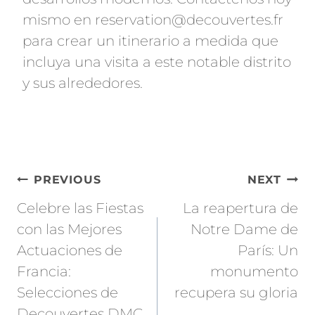
mismo en
reservation@decouvertes.fr
para crear un itinerario a medida que
incluya una visita a este notable distrito
y sus alrededores.
Post
PREVIOUS
NEXT
navigation
Celebre las Fiestas
La reapertura de
con las Mejores
Notre Dame de
Actuaciones de
París: Un
Francia:
monumento
Selecciones de
recupera su gloria
Decouvertes DMC